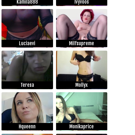
Kamila888
Ivyvoos
Luciaevi
Milfsupreme
Teresa
Mollyx
Hqueenn
Monikaprice