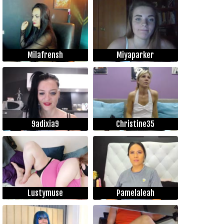
Milafrensh
Miyaparker
9adixia9
Christine35
Lustymuse
Pamelaleah