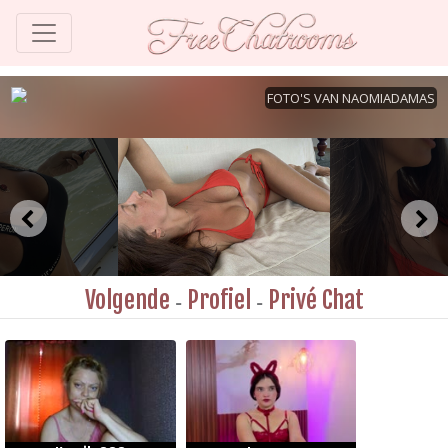
Volgende
Profiel
Privé Chat
-
-