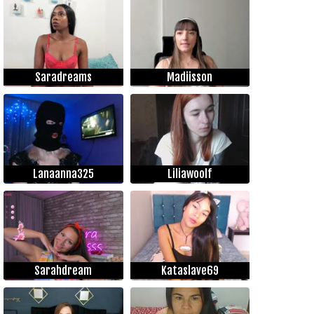
Saradreams
Madiisson
Lanaanna325
Liliawoolf
Sarahdream
Kataslave69