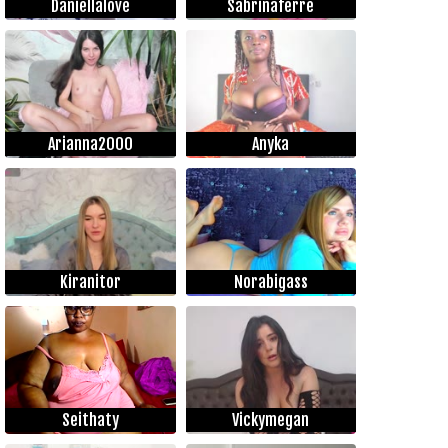
Daniellalove
Sabrinaferre
Arianna2000
Anyka
Kiranitor
Norabigass
Seithaty
Vickymegan